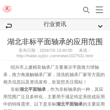
行业资讯
湖北非标平面轴承的应用范围
发布日期：2024/7/6 13:40:00 来源：
http://hubei.syjlzc.com/news1027531.html
绍兴市上虞精良轴承厂主要展示
平面推力球轴
承
，推力角接触轴承厂家，清洗机轴承厂家等方面的
相关信息以及资讯发布，欢迎您关注我站！
非标
湖北平面轴承
，作为非标轴承的一种，其应
用范围广泛且多样化，主要用于满足特定系统或应用
中的特殊需求。以下是非标
湖北平面轴承
的主要应用