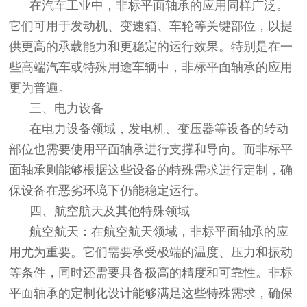
在汽车工业中，非标平面轴承的应用同样广泛。
它们可用于发动机、变速箱、车轮等关键部位，以提
供更高的承载能力和更稳定的运行效果。特别是在一
些高端汽车或特殊用途车辆中，非标平面轴承的应用
更为普遍。
三、电力设备
在电力设备领域，发电机、变压器等设备的转动
部位也需要使用平面轴承进行支撑和导向。而非标平
面轴承则能够根据这些设备的特殊需求进行定制，确
保设备在恶劣环境下仍能稳定运行。
四、航空航天及其他特殊领域
航空航天：在航空航天领域，非标平面轴承的应
用尤为重要。它们需要承受极端的温度、压力和振动
等条件，同时还需要具备极高的精度和可靠性。非标
平面轴承的定制化设计能够满足这些特殊需求，确保