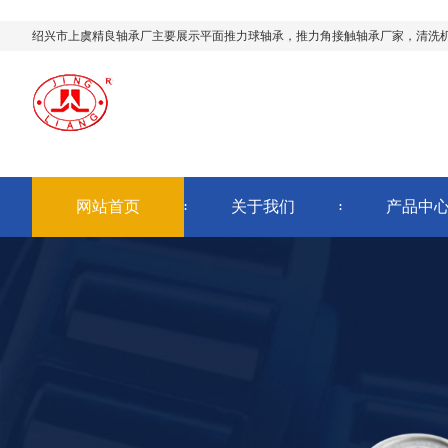
绍兴市上虞精良轴承厂主要展示
平面推力球轴承
，推力角接触轴承厂家，清洗
网站首页
关于我们
产品中
AI客服