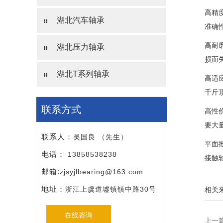
高精
湖北汽车轴承
准确
高耐
湖北压力轴承
损而
湖北T系列轴承
高适
千斤
联系方式
高性
要大
联系人：
吴国良 （先生）
平面
电话：
13858538238
接触
邮箱:
zjsyjlbearing@163.com
地址：
浙江上虞道墟镇镇中路30号
相关
在线咨询
上一