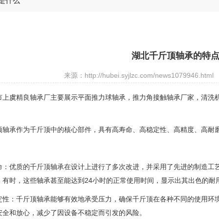
是什么
湖北千斤顶轴承的特
来源：http://hubei.syjlzc.com/news1079946.html
市上虞精良轴承厂主要展示
平面推力球轴承
，推力角接触轴承厂家，清洗
顶轴承作为千斤顶中的核心部件，具有高寿命、高稳定性、高精度、高耐
命：优质的千斤顶轴承在设计上进行了多次改进，并采用了先进的制造工
。有时，这些轴承甚至能达到24小时的正常使用时间，显示出其出色的耐
定性：千斤顶轴承能够有效地承受压力，确保千斤顶在各种不同的使用环
安全和放心，减少了因设备不稳定而引发的风险。