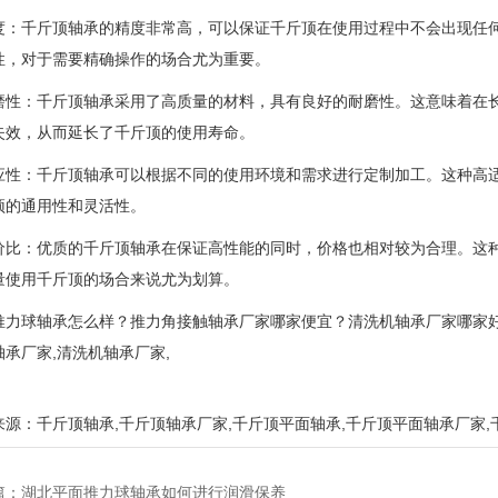
度：千斤顶轴承的精度非常高，可以保证千斤顶在使用过程中不会出现任
性，对于需要精确操作的场合尤为重要。
磨性：千斤顶轴承采用了高质量的材料，具有良好的耐磨性。这意味着在
失效，从而延长了千斤顶的使用寿命。
应性：千斤顶轴承可以根据不同的使用环境和需求进行定制加工。这种高
顶的通用性和灵活性。
价比：优质的千斤顶轴承在保证高性能的同时，价格也相对较为合理。这
量使用千斤顶的场合来说尤为划算。
推力球轴承怎么样？推力角接触轴承厂家哪家便宜？清洗机轴承厂家哪家好
轴承厂家,清洗机轴承厂家,
来源：
千斤顶轴承
,
千斤顶轴承厂家
,
千斤顶平面轴承
,
千斤顶平面轴承厂家
,
篇：
湖北平面推力球轴承如何进行润滑保养