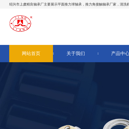
绍兴市上虞精良轴承厂主要展示
平面推力球轴承
，推力角接触轴承厂家，清洗
网站首页
关于我们
产品中
AI客服