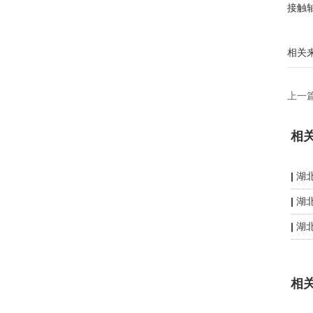
接触
相关
上一
相
湖
湖
湖
相