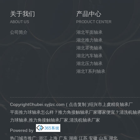
关于我们
产品中心
ABOUT US
PRODUCT CENTER
公司简介
湖北平面轴承
湖北推力轴承
湖北罩壳轴承
湖北汽车轴承
湖北压力轴承
湖北T系列轴承
Copyright©
hubei.syjlzc.com
(
点击复制
)绍兴市上虞精良轴承厂
平面推力球轴承怎么样？推力角接触轴承厂家哪家便宜？清洗机轴
力球轴承,推力角接触轴承厂家,清洗机轴承厂家
Powered by
热门城市推广:
浙江
上海
广东
湖南
江苏
安徽
山东
湖北