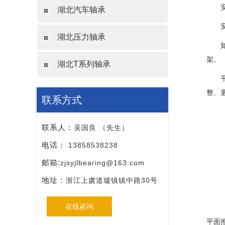
安装
湖北汽车轴承
安装
湖北压力轴承
如果
架。
湖北T系列轴承
平面
整、
联系方式
联系人：
吴国良 （先生）
电话：
13858538238
邮箱:
zjsyjlbearing@163.com
地址：
浙江上虞道墟镇镇中路30号
在线咨询
平面