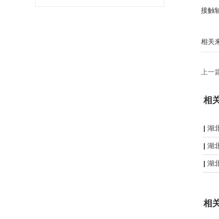
接触
相关
上一
相
湖
湖
湖
相