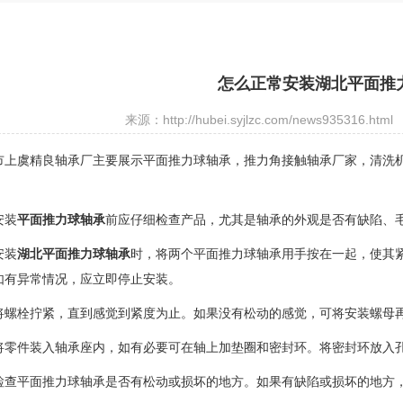
怎么正常安装湖北平面推
来源：http://hubei.syjlzc.com/news935316.html
市上虞精良轴承厂主要展示
平面推力球轴承
，推力角接触轴承厂家，清洗
装
平面推力球轴承
前应仔细检查产品，尤其是轴承的外观是否有缺陷、
装
湖北平面推力球轴承
时，将两个平面推力球轴承用手按在一起，使其
如有异常情况，应立即停止安装。
栓拧紧，直到感觉到紧度为止。如果没有松动的感觉，可将安装螺母再
件装入轴承座内，如有必要可在轴上加垫圈和密封环。将密封环放入孔
平面推力球轴承是否有松动或损坏的地方。如果有缺陷或损坏的地方，