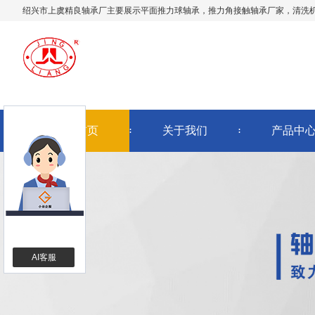
绍兴市上虞精良轴承厂主要展示
平面推力球轴承
，推力角接触轴承厂家，清洗
网站首页
关于我们
产品中
AI客服