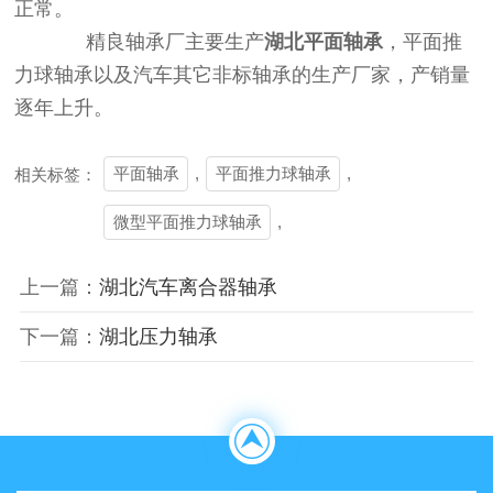
正常。
精良轴承厂主要生产
湖北平面轴承
，平面推
力球轴承以及汽车其它非标轴承的生产厂家，产销量
逐年上升。
平面轴承
,
平面推力球轴承
,
相关标签：
微型平面推力球轴承
,
上一篇：
湖北汽车离合器轴承
下一篇：
湖北压力轴承