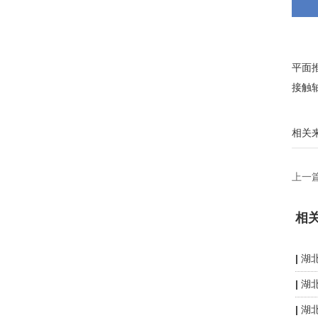
平面
接触
相关
上一
相
湖
湖
湖