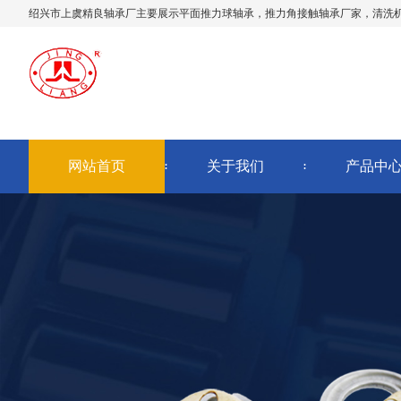
绍兴市上虞精良轴承厂主要展示
平面推力球轴承
，推力角接触轴承厂家，清洗
网站首页
关于我们
产品中
AI客服