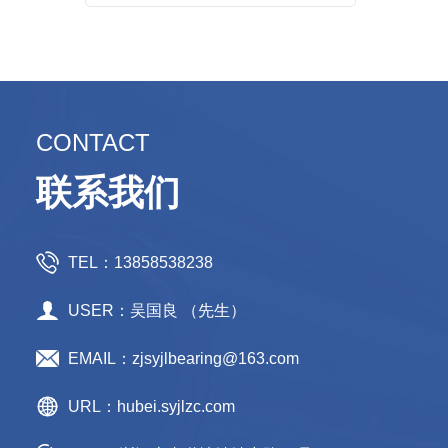
CONTACT
联系我们
TEL：13858538238
USER：吴国良 （先生）
EMAIL：zjsyjlbearing@163.com
URL：hubei.syjlzc.com