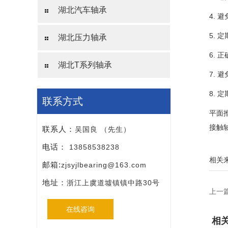
湖北汽车轴承
4.
5. 
湖北压力轴承
6.
湖北T系列轴承
7.
8.
联系方式
平面
接触
联系人：
吴国良 （先生）
电话：
13858538238
相关
邮箱:
zjsyjlbearing@163.com
地址：
浙江上虞道墟镇镇中路30号
上一
在线咨询
相