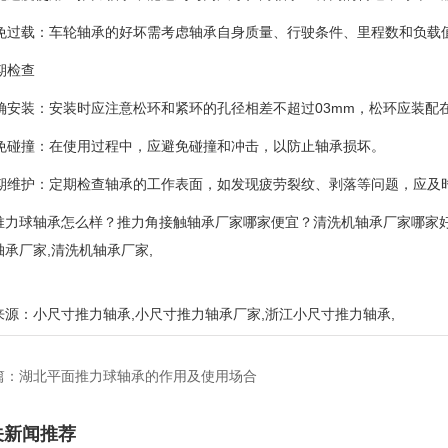
 避免过载：车轮轴承的好坏需考虑轴承自身质量、行驶条件、里程数和负载
定期检查
 正确安装：安装时应注意松环和紧环的孔径相差不超过03mm，松环应装
 避免碰撞：在使用过程中，应避免碰撞和冲击，以防止轴承损坏。
 定期维护：定期检查轴承的工作表面，如发现疲劳裂纹、剥落等问题，应及
推力球轴承怎么样？推力角接触轴承厂家哪家便宜？清洗机轴承厂家哪家好
轴承厂家,清洗机轴承厂家,
来源：
小尺寸推力轴承
,
小尺寸推力轴承厂家
,
浙江小尺寸推力轴承
,
篇：
湖北平面推力球轴承的作用及使用场合
关新闻推荐