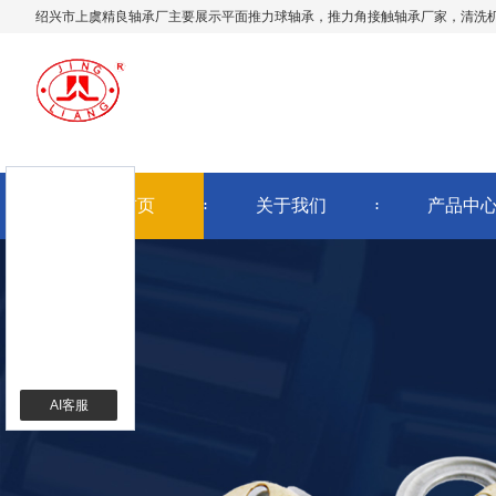
绍兴市上虞精良轴承厂主要展示
平面推力球轴承
，推力角接触轴承厂家，清洗
网站首页
关于我们
产品中
AI客服