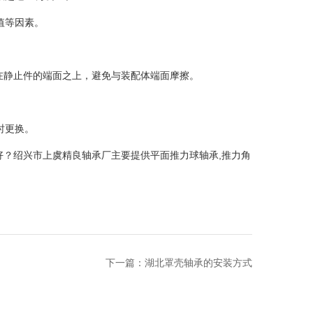
值等因素。
配在静止件的端面之上，避免与装配体端面摩擦。
时更换。
？绍兴市上虞精良轴承厂主要提供平面推力球轴承,推力角
下一篇：
湖北罩壳轴承的安装方式