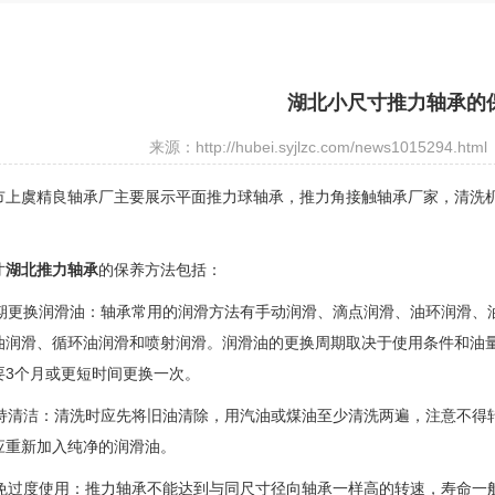
湖北小尺寸推力轴承的
来源：http://hubei.syjlzc.com/news1015294.html
市上虞精良轴承厂主要展示
平面推力球轴承
，推力角接触轴承厂家，清洗
寸
湖北推力轴承
的保养方法包括：
 定期更换润滑油：轴承常用的润滑方法有手动润滑、滴点润滑、油环润滑
油润滑、循环油润滑和喷射润滑。润滑油的更换周期取决于使用条件和油量
要3个月或更短时间更换一次。
 保持清洁：清洗时应先将旧油清除，用汽油或煤油至少清洗两遍，注意不
应重新加入纯净的润滑油。
 避免过度使用：推力轴承不能达到与同尺寸径向轴承一样高的转速，寿命一