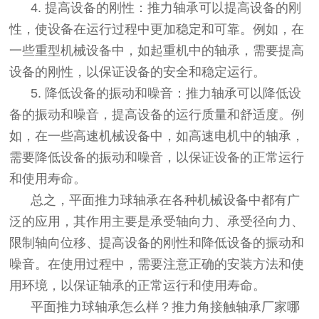
4. 提高设备的刚性：推力轴承可以提高设备的刚
性，使设备在运行过程中更加稳定和可靠。例如，在
一些重型机械设备中，如起重机中的轴承，需要提高
设备的刚性，以保证设备的安全和稳定运行。
5. 降低设备的振动和噪音：推力轴承可以降低设
备的振动和噪音，提高设备的运行质量和舒适度。例
如，在一些高速机械设备中，如高速电机中的轴承，
需要降低设备的振动和噪音，以保证设备的正常运行
和使用寿命。
总之，平面推力球轴承在各种机械设备中都有广
泛的应用，其作用主要是承受轴向力、承受径向力、
限制轴向位移、提高设备的刚性和降低设备的振动和
噪音。在使用过程中，需要注意正确的安装方法和使
用环境，以保证轴承的正常运行和使用寿命。
平面推力球轴承怎么样？推力角接触轴承厂家哪