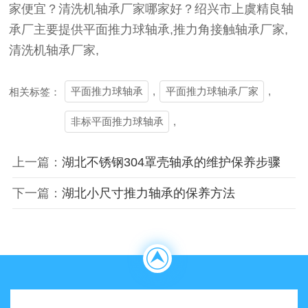
家便宜？清洗机轴承厂家哪家好？绍兴市上虞精良轴
承厂主要提供平面推力球轴承,推力角接触轴承厂家,
清洗机轴承厂家,
平面推力球轴承
,
平面推力球轴承厂家
,
相关标签：
非标平面推力球轴承
,
上一篇：
湖北不锈钢304罩壳轴承的维护保养步骤
下一篇：
湖北小尺寸推力轴承的保养方法